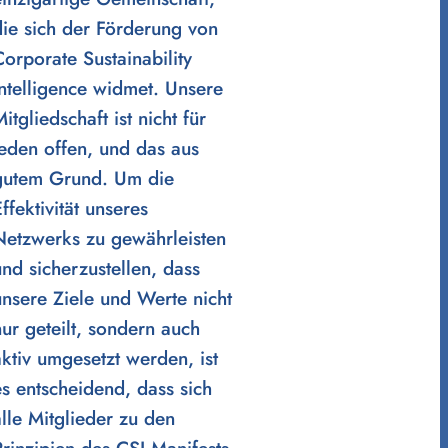
die sich der Förderung von
Corporate Sustainability
Intelligence widmet. Unsere
itgliedschaft ist nicht für
jeden offen, und das aus
gutem Grund. Um die
ffektivität unseres
Netzwerks zu gewährleisten
und sicherzustellen, dass
unsere Ziele und Werte nicht
nur geteilt, sondern auch
aktiv umgesetzt werden, ist
es entscheidend, dass sich
alle Mitglieder zu den
Prinzipien des CSI Manifests