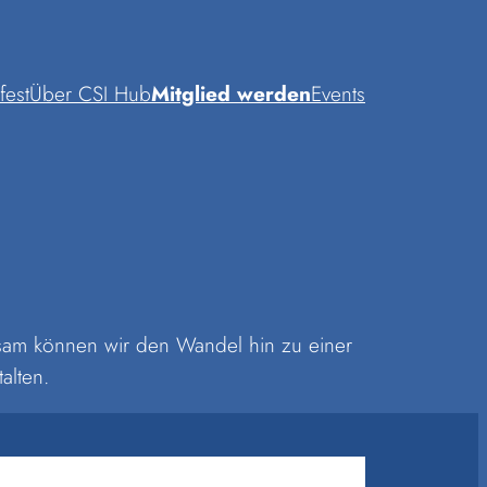
fest
Über CSI Hub
Mitglied werden
Events
nsam können wir den Wandel hin zu einer
alten.