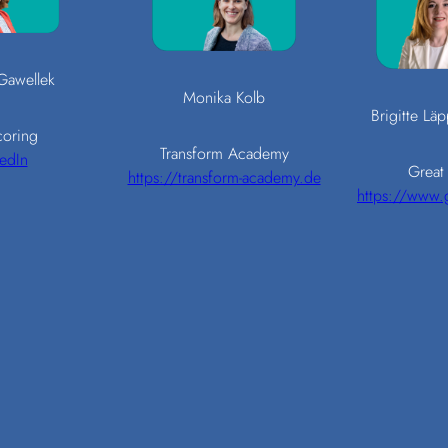
Gawellek
Monika Kolb
Brigitte Läp
oring
Transform Academy
edIn
Great 
https://transform-academy.de
https://www.g