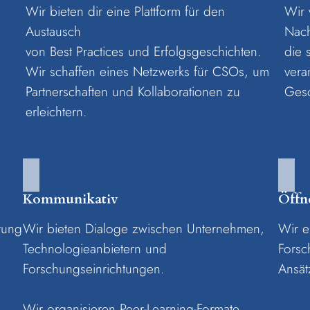
Wir bieten dir eine Plattform für den
Wir 
Austausch
Nach
von Best Practices und Erfolgsgeschichten.
die 
Wir schaffen eines Netzwerks für CSOs, um
vera
Partnerschaften und Kollaborationen zu
Gesc
erleichtern.
Kommunikativ
Öffn
rung
Wir bieten Dialoge zwischen Unternehmen,
Wir e
Technologieanbietern und
Forsc
Forschungseinrichtungen.
Ansät
Wir organisieren Peer-Learning-Formate.