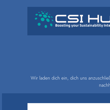
Zum
Inhalt
springen
Wir laden dich ein, dich uns anzuschli
nachh