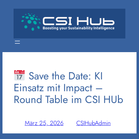
Zum
Inhalt
springen
Save the Date: KI
Einsatz mit Impact –
Round Table im CSI HUb
März 25, 2026
—
CSIHubAdmin
von